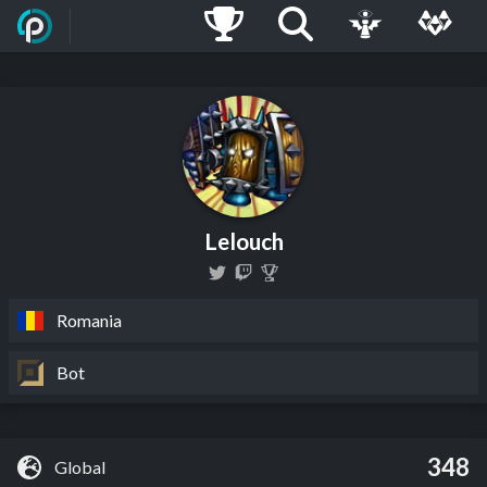
Lelouch
Romania
Bot
348
Global